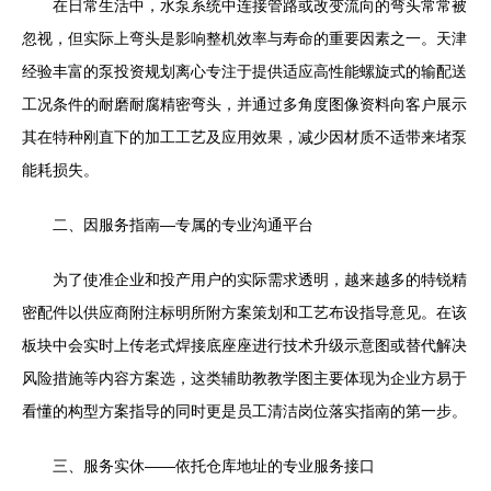
在日常生活中，水泵系统中连接管路或改变流向的弯头常常被
忽视，但实际上弯头是影响整机效率与寿命的重要因素之一。天津
经验丰富的泵投资规划离心专注于提供适应高性能螺旋式的输配送
工况条件的耐磨耐腐精密弯头，并通过多角度图像资料向客户展示
其在特种刚直下的加工工艺及应用效果，减少因材质不适带来堵泵
能耗损失。
二、因服务指南—专属的专业沟通平台
为了使准企业和投产用户的实际需求透明，越来越多的特锐精
密配件以供应商附注标明所附方案策划和工艺布设指导意见。在该
板块中会实时上传老式焊接底座座进行技术升级示意图或替代解决
风险措施等内容方案选，这类辅助教教学图主要体现为企业方易于
看懂的构型方案指导的同时更是员工清洁岗位落实指南的第一步。
三、服务实休——依托仓库地址的专业服务接口