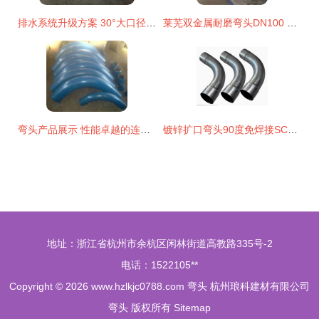
排水系统升级方案 30°大口径聚氨酯保温弯头的核心选择因素与厂家直销优势
莱芜双金属耐磨弯头DN100 全网优质工业管道的守护者
弯头产品展示 性能卓越的连接方案
镀锌扩口弯头90度免焊接SC100承插电缆穿线管件解析 6倍弧弯钢管的实用优势
地址：浙江省杭州市余杭区闲林街道高教路335号-2
电话：1522105**
Copyright © 2026
www.hzlkjc0788.com
弯头
杭州琅科建材有限公司
弯头
版权所有
Sitemap